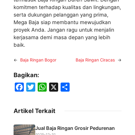
komitmen terhadap kualitas dan lingkungan,
serta dukungan pelanggan yang prima,
Mega Baja siap membantu mewujudkan
proyek Anda. Jangan ragu untuk menjalin
kerjasama demi masa depan yang lebih
baik.
←
Baja Ringan Bogor
Baja Ringan Ciracas
→
Bagikan:
F
T
W
X
S
a
w
h
h
c
i
a
a
Artikel Terkait
e
t
t
r
b
t
s
e
Jual Baja Ringan Grosir Pedurenan
o
e
A
2025-12-31