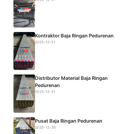
o
r
p
k
p
Kontraktor Baja Ringan Pedurenan
2025-12-31
Distributor Material Baja Ringan
Pedurenan
2025-12-31
Pusat Baja Ringan Pedurenan
2025-12-30