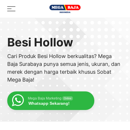
Skip
Menu
to
content
Besi Hollow
Cari Produk Besi Hollow berkualitas? Mega
Baja Surabaya punya semua jenis, ukuran, dan
merek dengan harga terbaik khusus Sobat
Mega Baja!
Mega Baja Marketing
Online
Whatsapp Sekarang!