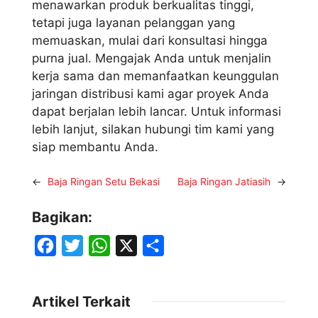
menawarkan produk berkualitas tinggi,
tetapi juga layanan pelanggan yang
memuaskan, mulai dari konsultasi hingga
purna jual. Mengajak Anda untuk menjalin
kerja sama dan memanfaatkan keunggulan
jaringan distribusi kami agar proyek Anda
dapat berjalan lebih lancar. Untuk informasi
lebih lanjut, silakan hubungi tim kami yang
siap membantu Anda.
←
Baja Ringan Setu Bekasi
Baja Ringan Jatiasih
→
Bagikan:
F
T
W
X
S
a
w
h
h
c
i
a
a
Artikel Terkait
e
t
t
r