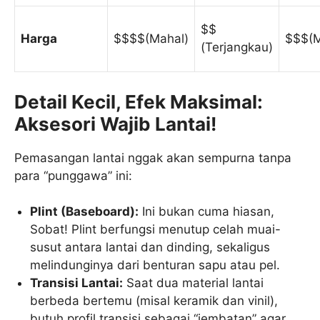
$$
Harga
$$$$(Mahal)
$$$(
(Terjangkau)
Detail Kecil, Efek Maksimal:
Aksesori Wajib Lantai!
Pemasangan lantai nggak akan sempurna tanpa
para “punggawa” ini:
Plint (Baseboard):
Ini bukan cuma hiasan,
Sobat! Plint berfungsi menutup celah muai-
susut antara lantai dan dinding, sekaligus
melindunginya dari benturan sapu atau pel.
Transisi Lantai:
Saat dua material lantai
berbeda bertemu (misal keramik dan vinil),
butuh profil transisi sebagai “jembatan” agar