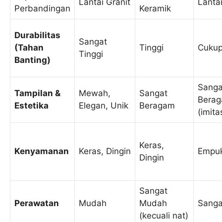
Lantai Granit
Lantai
Perbandingan
Keramik
Durabilitas
Sangat
(Tahan
Tinggi
Cuku
Tinggi
Banting)
Sanga
Tampilan &
Mewah,
Sangat
Bera
Estetika
Elegan, Unik
Beragam
(imita
Keras,
Kenyamanan
Keras, Dingin
Empuk
Dingin
Sangat
Perawatan
Mudah
Mudah
Sang
(kecuali nat)