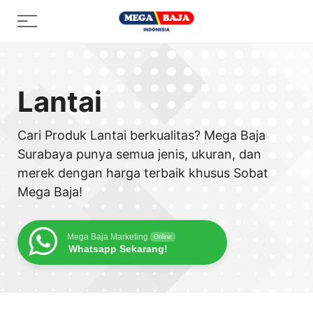
Skip
Menu
to
content
Lantai
Cari Produk Lantai berkualitas? Mega Baja
Surabaya punya semua jenis, ukuran, dan
merek dengan harga terbaik khusus Sobat
Mega Baja!
Mega Baja Marketing
Online
Whatsapp Sekarang!