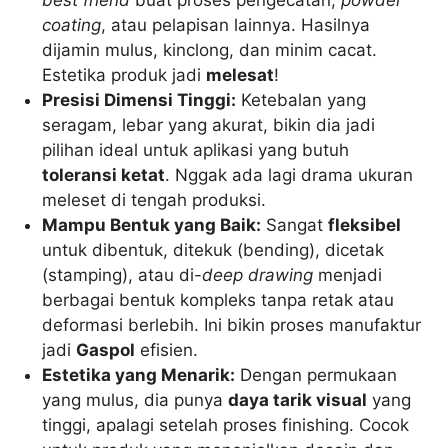
best friend
buat proses pengecatan,
powder
coating
, atau pelapisan lainnya. Hasilnya
dijamin mulus, kinclong, dan minim cacat.
Estetika produk jadi
melesat
!
Presisi Dimensi Tinggi:
Ketebalan yang
seragam, lebar yang akurat, bikin dia jadi
pilihan ideal untuk aplikasi yang butuh
toleransi ketat
. Nggak ada lagi drama ukuran
meleset di tengah produksi.
Mampu Bentuk yang Baik:
Sangat
fleksibel
untuk dibentuk, ditekuk (bending), dicetak
(stamping), atau di-
deep drawing
menjadi
berbagai bentuk kompleks tanpa retak atau
deformasi berlebih. Ini bikin proses manufaktur
jadi
Gaspol
efisien.
Estetika yang Menarik:
Dengan permukaan
yang mulus, dia punya
daya tarik visual
yang
tinggi, apalagi setelah proses finishing. Cocok