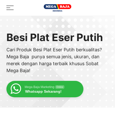
Skip
Menu
to
content
Besi Plat Eser Putih
Cari Produk Besi Plat Eser Putih berkualitas?
Mega Baja punya semua jenis, ukuran, dan
merek dengan harga terbaik khusus Sobat
Mega Baja!
Mega Baja Marketing
Online
Whatsapp Sekarang!